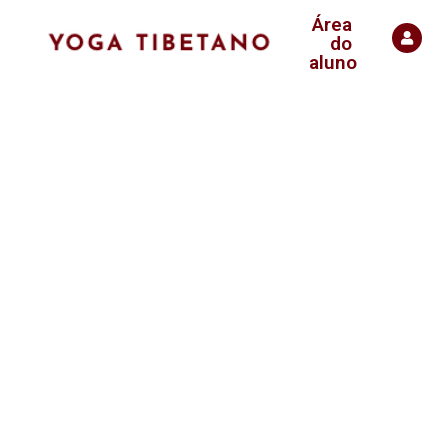
Área
do
aluno